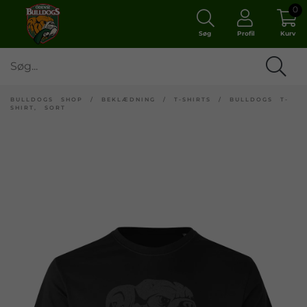
0
Søg
Profil
Kurv
BULLDOGS SHOP
/
BEKLÆDNING
/
T-SHIRTS
/
BULLDOGS T-
SHIRT, SORT