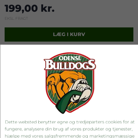
199,00 kr.
EKSL. FRAGT
LÆG I KURV
RELATEREDE PRODUKTER
Dette websted benytter egne og tredjeparters cookies for at
fungere, analysere din brug af vores produkter og tjenester,
hjælpe med vores salgsfremmende og marketingsmæssige