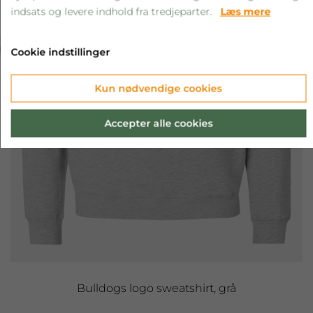
indsats og levere indhold fra tredjeparter.
Læs mere
‹
›
Cookie indstillinger
Kun nødvendige cookies
Accepter alle cookies
Bulldogs logo sweatshirt, grå