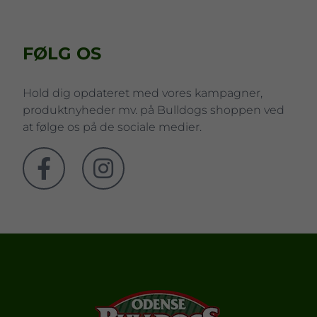
FØLG OS
Hold dig opdateret med vores kampagner,
produktnyheder mv. på Bulldogs shoppen ved
at følge os på de sociale medier.