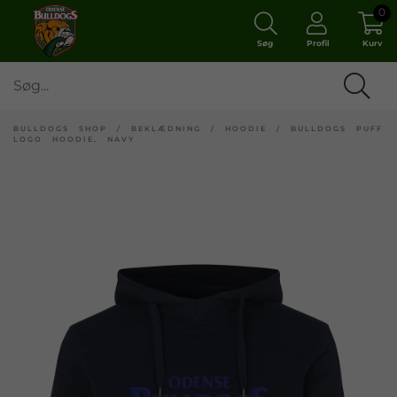
0
Søg
Profil
Kurv
BULLDOGS SHOP
/
BEKLÆDNING
/
HOODIE
/
BULLDOGS PUFF
LOGO HOODIE, NAVY