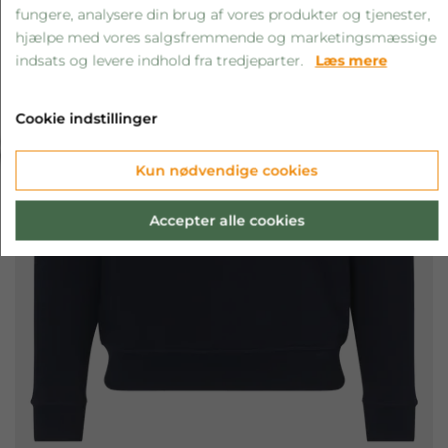
fungere, analysere din brug af vores produkter og tjenester,
hjælpe med vores salgsfremmende og marketingsmæssige
indsats og levere indhold fra tredjeparter.
Læs mere
Cookie indstillinger
‹
›
Kun nødvendige cookies
Accepter alle cookies