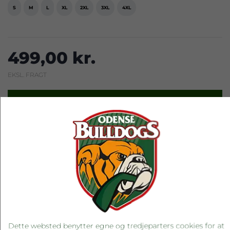
S
M
L
XL
2XL
3XL
4XL
499,00 kr.
EKSL. FRAGT
LÆG I KURV
RELATEREDE PRODUKTER
Dette websted benytter egne og tredjeparters cookies for at