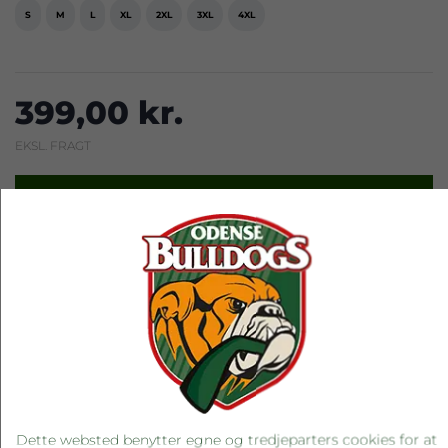
S
M
L
XL
2XL
3XL
4XL
399,00 kr.
EKSL. FRAGT
LÆG I KURV
RELATEREDE PRODUKTER
Dette websted benytter egne og tredjeparters cookies for at