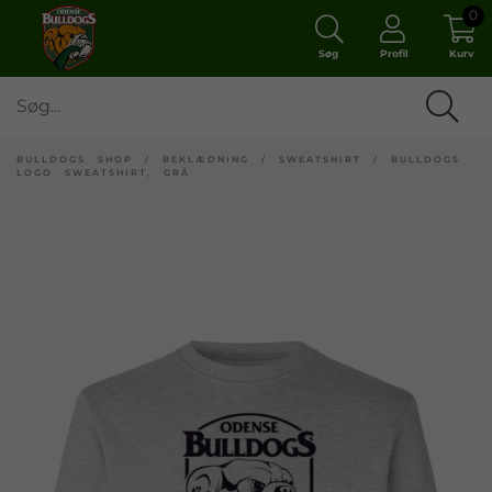
0
Søg
Profil
Kurv
BULLDOGS SHOP
/
BEKLÆDNING
/
SWEATSHIRT
/
BULLDOGS
LOGO SWEATSHIRT, GRÅ