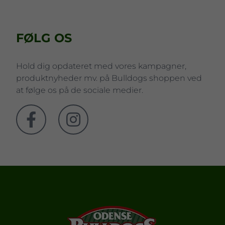
FØLG OS
Hold dig opdateret med vores kampagner,
produktnyheder mv. på Bulldogs shoppen ved
at følge os på de sociale medier.