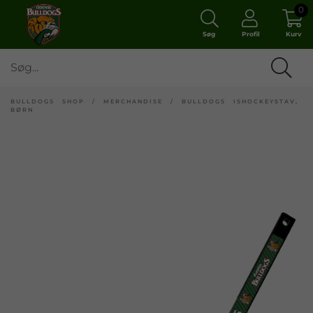
0
Søg
Profil
Kurv
BULLDOGS SHOP
/
MERCHANDISE
/
BULLDOGS ISHOCKEYSTAV,
BØRN