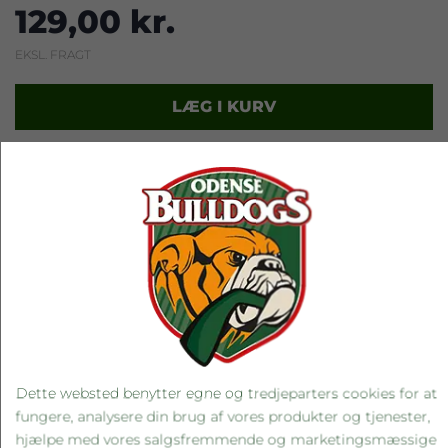
129,00 kr.
EKSL. FRAGT
LÆG I KURV
RELATEREDE PRODUKTER
Dette websted benytter egne og tredjeparters cookies for at
fungere, analysere din brug af vores produkter og tjenester,
hjælpe med vores salgsfremmende og marketingsmæssige