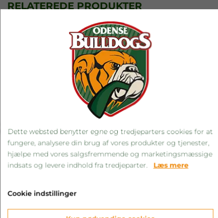
RELATEREDE PRODUKTER
‹
›
Dette websted benytter egne og tredjeparters cookies for at
fungere, analysere din brug af vores produkter og tjenester,
hjælpe med vores salgsfremmende og marketingsmæssige
indsats og levere indhold fra tredjeparter.
Læs mere
Cookie indstillinger