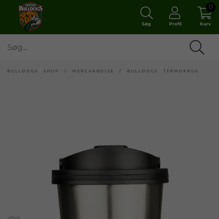
0
Søg
Profil
Kurv
BULLDOGS SHOP
/
MERCHANDISE
/
BULLDOGS TERMOKRUS