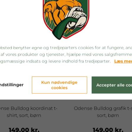
bsted benytter egne og tredjeparters cookies for at fungere, an
 af vores produkter og tjenester, hjælpe med vores salgsfremm
gsmæssige indsats og levere indhold fra tredjeparter.
Læs me
Kun nødvendige
ndstillinger
Accepter alle co
cookies
nse Bulldog koordinat t-
Odense Bulldog grafik t-s
shirt, sort, børn
sort, børn
149,00 kr.
149,00 kr.