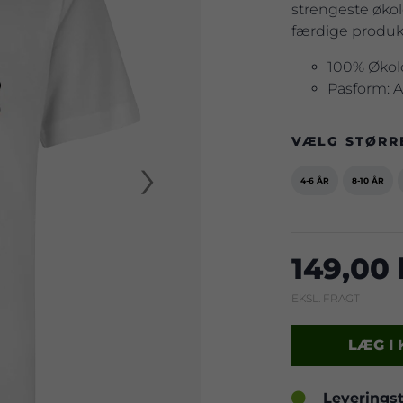
strengeste økol
færdige produkt
100% Økol
Pasform: 
VÆLG STØRR
›
4-6 ÅR
8-10 ÅR
149,00 
EKSL. FRAGT
LÆG I
Leveringst