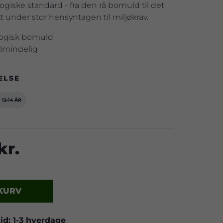
ogiske standard - fra den rå bomuld til det
 under stor hensyntagen til miljøkrav.
ogisk bomuld
Almindelig
ELSE
12-14 ÅR
kr.
 KURV
id: 1-3 hverdage