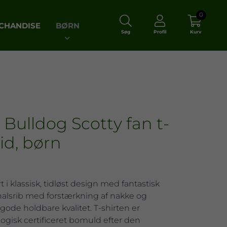
0
CHANDISE
BØRN
Søg
Profil
Kurv
Bulldog Scotty fan t-
vid, børn
t i klassisk, tidløst design med fantastisk
halsrib med forstærkning af nakke og
gode holdbare kvalitet. T-shirten er
ologisk certificeret bomuld efter den