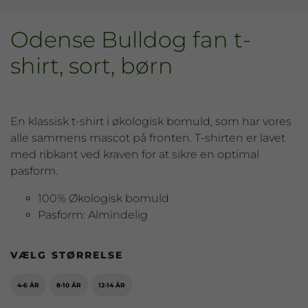
Odense Bulldog fan t-
shirt, sort, børn
En klassisk t-shirt i økologisk bomuld, som har vores
alle sammens mascot på fronten. T-shirten er lavet
med ribkant ved kraven for at sikre en optimal
pasform.
100% Økologisk bomuld
Pasform: Almindelig
VÆLG STØRRELSE
4-6 ÅR
8-10 ÅR
12-14 ÅR