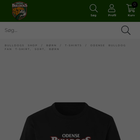
0
Søg
Profil
Kurv
BULLDOGS SHOP
/
BØRN
/
T-SHIRTS
/
ODENSE BULLDOG
FAN T-SHIRT, SORT, BØRN