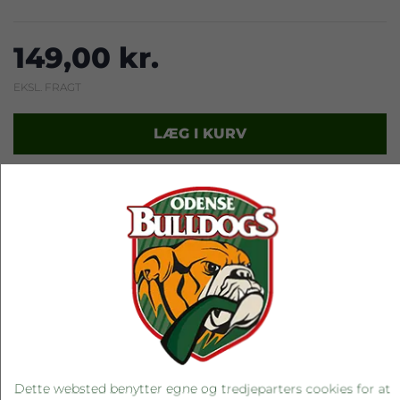
149,00 kr.
EKSL. FRAGT
LÆG I KURV
Leveringstid: 1-3 hverdage
RELATEREDE PRODUKTER
Dette websted benytter egne og tredjeparters cookies for at