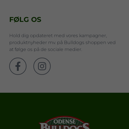
FØLG OS
Hold dig opdateret med vores kampagner,
produktnyheder mv. på Bulldogs shoppen ved
at følge os på de sociale medier.