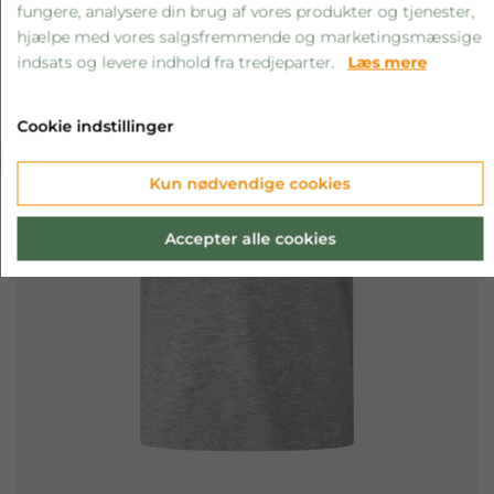
fungere, analysere din brug af vores produkter og tjenester,
hjælpe med vores salgsfremmende og marketingsmæssige
indsats og levere indhold fra tredjeparter.
Læs mere
Cookie indstillinger
‹
›
Kun nødvendige cookies
Accepter alle cookies