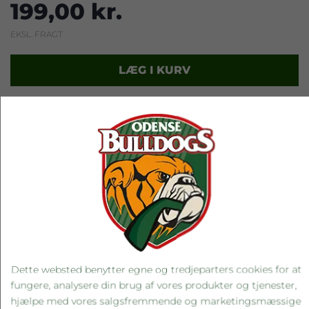
199,00 kr.
EKSL. FRAGT
LÆG I KURV
RELATEREDE PRODUKTER
Dette websted benytter egne og tredjeparters cookies for at
fungere, analysere din brug af vores produkter og tjenester,
hjælpe med vores salgsfremmende og marketingsmæssige