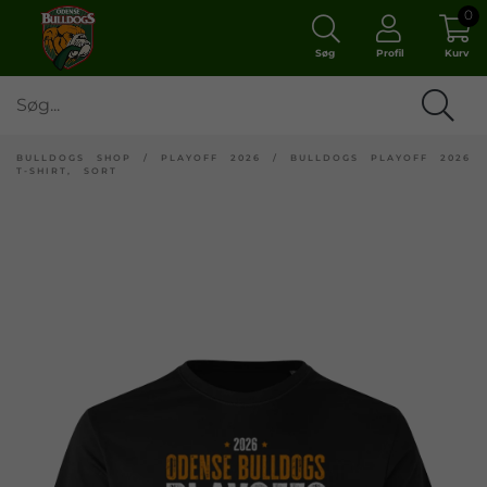
0
Søg
Profil
Kurv
BULLDOGS SHOP
/
PLAYOFF 2026
/
BULLDOGS PLAYOFF 2026
T-SHIRT, SORT