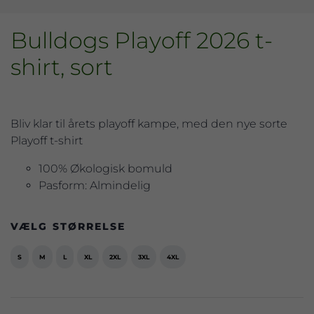
Bulldogs Playoff 2026 t-
shirt, sort
Bliv klar til årets playoff kampe, med den nye sorte
Playoff t-shirt
100% Økologisk bomuld
Pasform: Almindelig
VÆLG STØRRELSE
S
M
L
XL
2XL
3XL
4XL