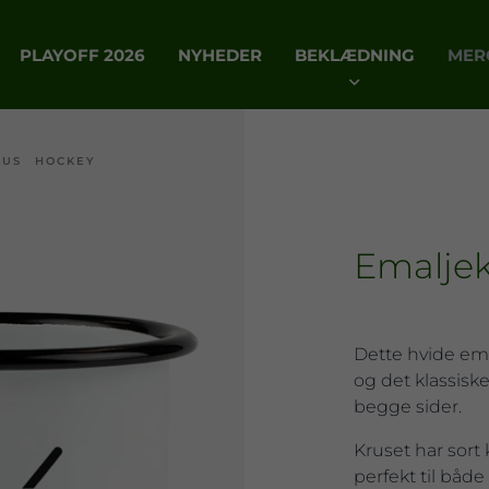
PLAYOFF 2026
NYHEDER
BEKLÆDNING
MER
RUS HOCKEY
Emalje
Dette hvide e
og det klassis
begge sider.
Kruset har sort 
perfekt til båd