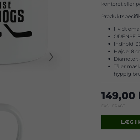
kontoret eller p
Produktspecifik
Hvidt emal
ODENSE B
Indhold: 3
›
Højde: 8 
Diameter: 
Tåler mas
hyppig br
149,00 
EKSL. FRAGT
LÆG I