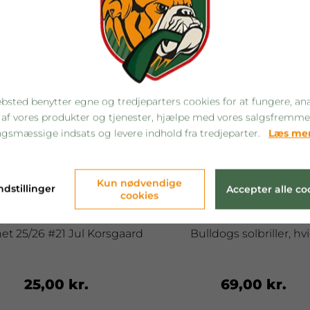
bsted benytter egne og tredjeparters cookies for at fungere, an
 af vores produkter og tjenester, hjælpe med vores salgsfremm
gsmæssige indsats og levere indhold fra tredjeparter.
Læs me
Kun nødvendige
ndstillinger
Accepter alle co
cookies
t 25/26 #21 Jul Korsgaard
Bulldogs solbriller, hv
25,00 kr.
69,00 kr.