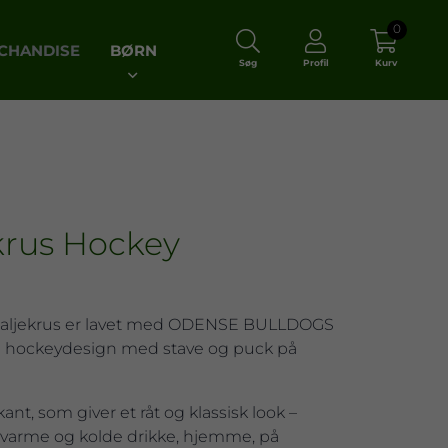
0
CHANDISE
BØRN
Søg
Profil
Kurv
krus Hockey
maljekrus er lavet med ODENSE BULLDOGS
ke hockeydesign med stave og puck på
kant, som giver et råt og klassisk look –
e varme og kolde drikke, hjemme, på