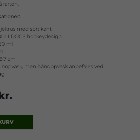
å farten.
ationer:
jekrus med sort kant
ULLDOGS hockeydesign
60 ml
cm
8,7 cm
kinopvask, men håndopvask anbefales ved
ug
kr.
 KURV