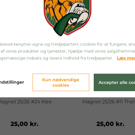
bsted benytter egne og tredjeparters cookies for at fungere, an
 af vores produkter og tjenester, hjælpe med vores salgsfremm
gsmæssige indsats og levere indhold fra tredjeparter.
Læs me
Kun nødvendige
ndstillinger
Accepter alle co
cookies
agnet 25/26 #24 Klee
Magnet 25/26 #11 Thel
25,00 kr.
25,00 kr.