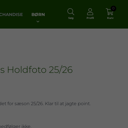
0
CHANDISE
BØRN
Søg
Profil
Kurv
s Holdfoto 25/26
t for sæson 25/26. Klar til at jagte point.
.
dfølger ikke.