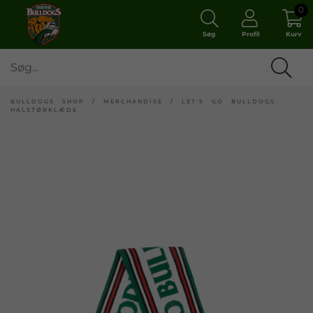
0
Søg
Profil
Kurv
BULLDOGS SHOP
/
MERCHANDISE
/
LET'S GO BULLDOGS
HALSTØRKLÆDE