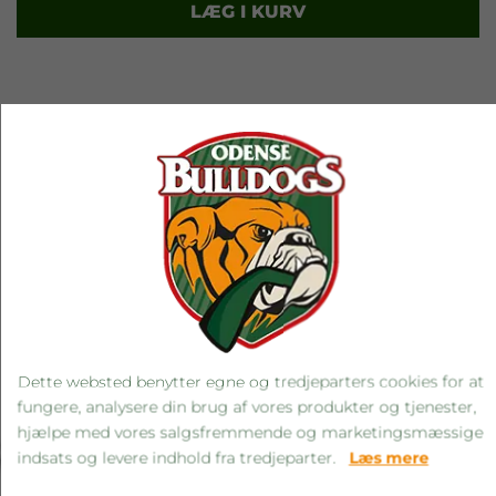
LÆG I KURV
RELATEREDE PRODUKTER
Dette websted benytter egne og tredjeparters cookies for at
fungere, analysere din brug af vores produkter og tjenester,
‹
›
hjælpe med vores salgsfremmende og marketingsmæssige
indsats og levere indhold fra tredjeparter.
Læs mere