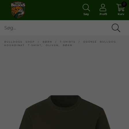
0
Søg
Profil
Kurv
BULLDOGS SHOP
/
BØRN
/
T-SHIRTS
/
ODENSE BULLDOG
KOORDINAT T-SHIRT, OLIVEN, BØRN