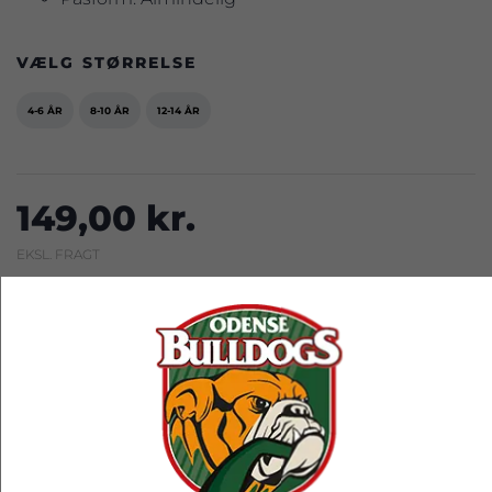
VÆLG STØRRELSE
4-6 ÅR
8-10 ÅR
12-14 ÅR
149,00 kr.
EKSL. FRAGT
LÆG I KURV
Leveringstid: 1-3 hverdage