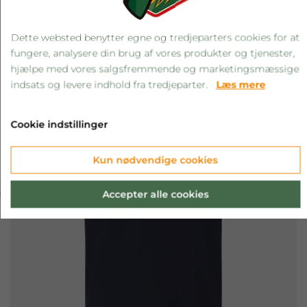
RELATEREDE PRODUKTER
Dette websted benytter egne og tredjeparters cookies for at
fungere, analysere din brug af vores produkter og tjenester,
hjælpe med vores salgsfremmende og marketingsmæssige
indsats og levere indhold fra tredjeparter.
Læs mere
Cookie indstillinger
Kun nødvendige cookies
‹
›
Accepter alle cookies