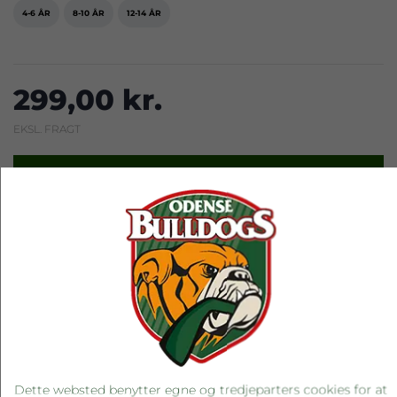
4-6 ÅR
8-10 ÅR
12-14 ÅR
299,00 kr.
EKSL. FRAGT
LÆG I KURV
RELATEREDE PRODUKTER
Dette websted benytter egne og tredjeparters cookies for at