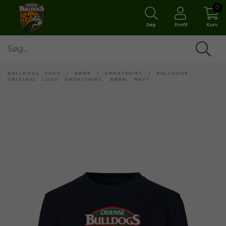
0
Søg
Profil
Kurv
BULLDOGS SHOP
/
BØRN
/
SWEATSHIRT
/
BULLDOGS
ORIGINAL LOGO SWEATSHIRT, BØRN, NAVY