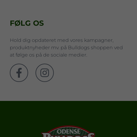
FØLG OS
Hold dig opdateret med vores kampagner,
produktnyheder mv. på Bulldogs shoppen ved
at følge os på de sociale medier.