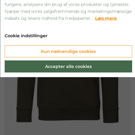
fungere, analysere din brug af vores produkter og tjenester,
hjælpe med vores salgsfremmende og marketingsmæssige
indsats og levere indhold fra tredjeparter.
Læs mere
Cookie indstillinger
‹
›
Kun nødvendige cookies
Accepter alle cookies