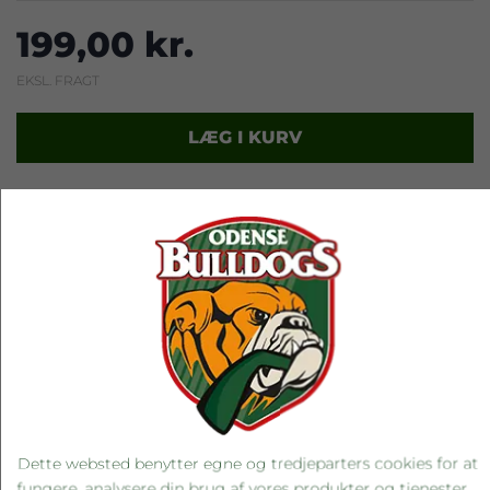
199,00 kr.
EKSL. FRAGT
LÆG I KURV
Leveringstid: 1-3 hverdage
RELATEREDE PRODUKTER
Dette websted benytter egne og tredjeparters cookies for at
fungere, analysere din brug af vores produkter og tjenester,