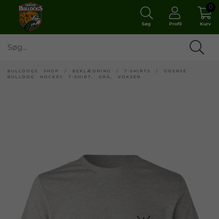
0
Søg
Profil
Kurv
BULLDOGS SHOP
/
BEKLÆDNING
/
T-SHIRTS
/
ODENSE
BULLDOG HOCKEY T-SHIRT, GRÅ, VOKSEN