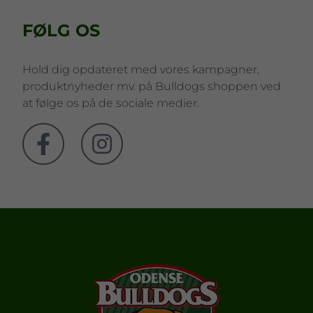
FØLG OS
Hold dig opdateret med vores kampagner,
produktnyheder mv. på Bulldogs shoppen ved
at følge os på de sociale medier.