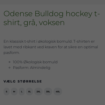
Odense Bulldog hockey t-
shirt, grå, voksen
En klassisk t-shirt i økologisk bomuld. T-shirten er
lavet med ribkant ved kraven for at sikre en optimal
pasform.
100% Økologisk bomuld
Pasform: Almindelig
VÆLG STØRRELSE
S
M
L
XL
2XL
3XL
4XL