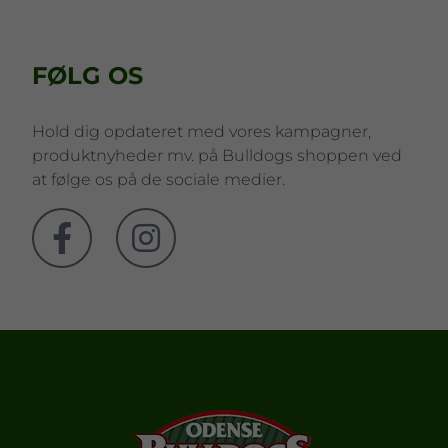
FØLG OS
Hold dig opdateret med vores kampagner,
produktnyheder mv. på Bulldogs shoppen ved
at følge os på de sociale medier.