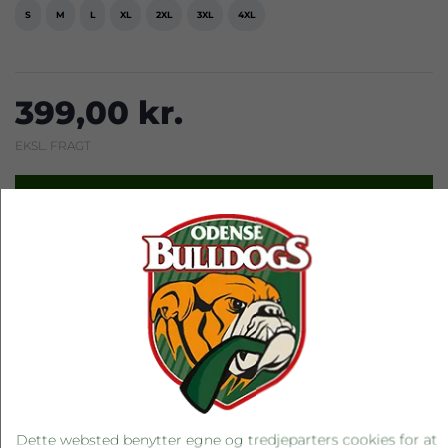
S
M
L
XL
2XL
3XL
4XL
399,00 kr.
EKSL. FRAGT
LÆG I KURV
RELATEREDE PRODUKTER
Dette websted benytter egne og tredjeparters cookies for at