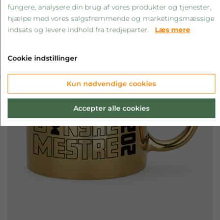
fungere, analysere din brug af vores produkter og tjenester,
hjælpe med vores salgsfremmende og marketingsmæssige
indsats og levere indhold fra tredjeparter.
Læs mere
Cookie indstillinger
‹
›
Kun nødvendige cookies
Accepter alle cookies