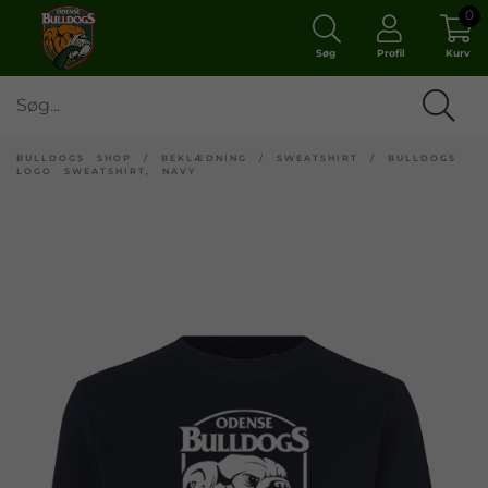
0
Søg
Profil
Kurv
BULLDOGS SHOP
/
BEKLÆDNING
/
SWEATSHIRT
/
BULLDOGS
LOGO SWEATSHIRT, NAVY