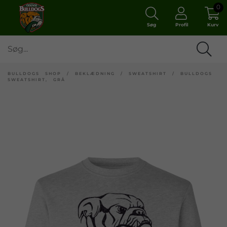
0
Søg
Profil
Kurv
BULLDOGS SHOP
/
BEKLÆDNING
/
SWEATSHIRT
/
BULLDOGS
SWEATSHIRT, GRÅ