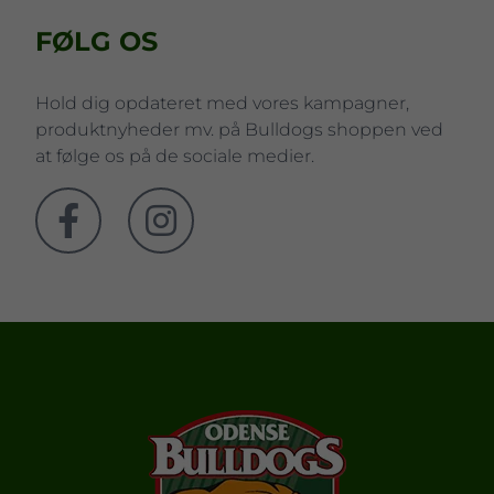
FØLG OS
Hold dig opdateret med vores kampagner,
produktnyheder mv. på Bulldogs shoppen ved
at følge os på de sociale medier.