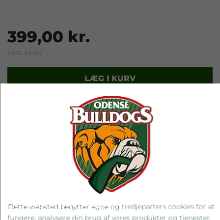
399,00 kr.
EKSL. FRAGT
LÆG I KURV
RELATEREDE PRODUKTER
Dette websted benytter egne og tredjeparters cookies for at
fungere, analysere din brug af vores produkter og tjenester,