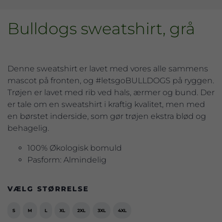
Bulldogs sweatshirt, grå
Denne sweatshirt er lavet med vores alle sammens
mascot på fronten, og #letsgoBULLDOGS på ryggen.
Trøjen er lavet med rib ved hals, ærmer og bund. Der
er tale om en sweatshirt i kraftig kvalitet, men med
en børstet inderside, som gør trøjen ekstra blød og
behagelig.
100% Økologisk bomuld
Pasform: Almindelig
VÆLG STØRRELSE
S
M
L
XL
2XL
3XL
4XL