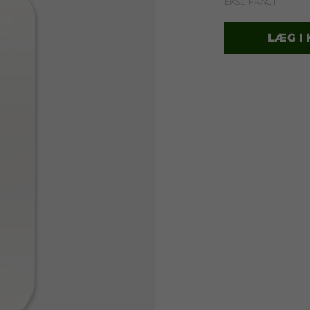
EKSL. FRAGT
LÆG I