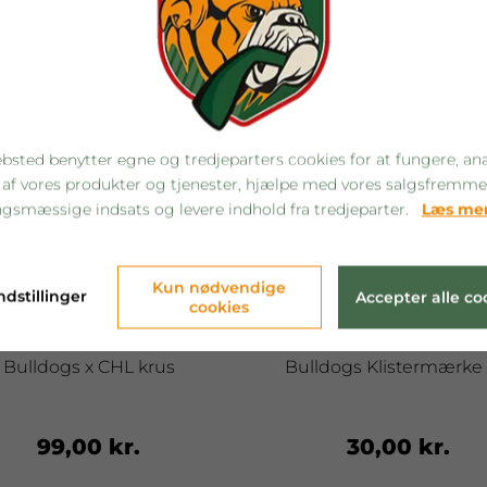
bsted benytter egne og tredjeparters cookies for at fungere, an
 af vores produkter og tjenester, hjælpe med vores salgsfremm
gsmæssige indsats og levere indhold fra tredjeparter.
Læs me
Kun nødvendige
ndstillinger
Accepter alle co
cookies
Bulldogs x CHL krus
Bulldogs Klistermærke 
99,00 kr.
30,00 kr.