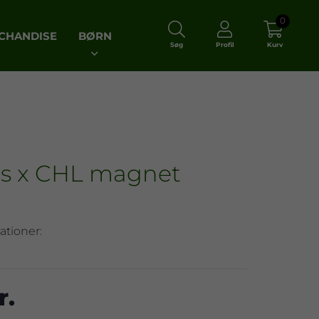
0
CHANDISE
BØRN
Søg
Profil
Kurv
gs x CHL magnet
ationer:
r.